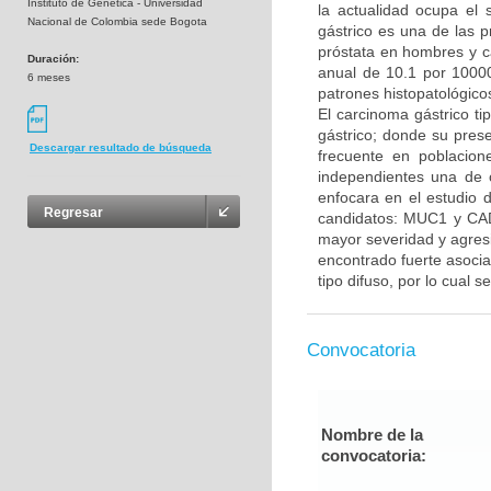
Instituto de Genetica - Universidad
la actualidad ocupa el
Nacional de Colombia sede Bogota
gástrico es una de las 
próstata en hombres y c
Duración:
anual de 10.1 por 10000
6 meses
patrones histopatológicos,
El carcinoma gástrico ti
gástrico; donde su prese
Descargar resultado de búsqueda
frecuente en poblacion
independientes una de o
enfocara en el estudio d
Regresar
candidatos: MUC1 y CA
mayor severidad y agres
encontrado fuerte asocia
tipo difuso, por lo cual s
Convocatoria
Nombre de la
convocatoria: