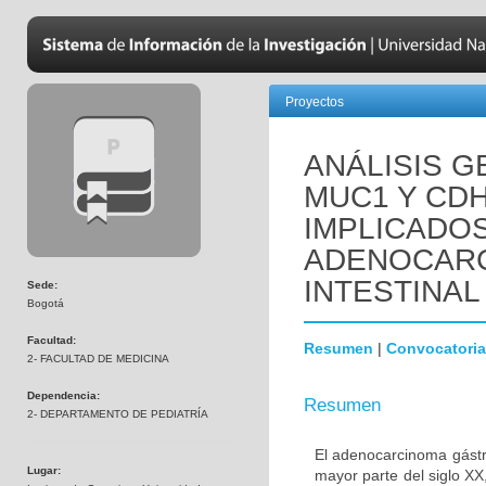
Proyectos
ANÁLISIS 
MUC1 Y CD
IMPLICADOS
ADENOCARC
INTESTINAL
Sede:
Bogotá
Facultad:
Resumen
|
Convocatoria
2- FACULTAD DE MEDICINA
Dependencia:
Resumen
2- DEPARTAMENTO DE PEDIATRÍA
El adenocarcinoma gástri
Lugar:
mayor parte del siglo X