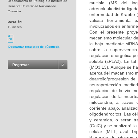
Departamento de Patología e Instituto de
multiple (MS del ingl
Genética Universidad Nacional de
adrenoleukodistria liga
Colombia
enfermedad de Krabbe (K
valiosa herramienta p
Duración:
involucrados en enfermed
12 meses
Con el presente proye
mecanismo molecular del 
la baja mediante siRNA 
Descargar resultado de búsqueda
sobre la supervivencia
regulacion energetica po
soluble (sPLA2). En tal 
Regresar
(MO3.13). Aunque se ha
acerca del macanismo mol
dearrollo/progresion d
neuroprotección mediad
regulacion de la via m
regulación de la muerte
mitocondria, a través 
corriente abajo, analiza
oligodendrocitos. Las cé
y ceramida, o seran tr
(GalC) y se analizará la
celular (MTT, azul Tri
liberación de citocromo