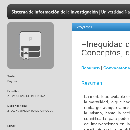
Proyectos
--Inequidad d
Conceptos, d
Resumen
|
Convocatoria
Sede:
Bogotá
Resumen
Facultad:
La mortalidad evitable es
2- FACULTAD DE MEDICINA
la mortalidad, lo que hac
Dependencia:
embargo, aunque varios 
2- DEPARTAMENTO DE CIRUGÍA
la misma, hasta la fec
cuantificarla, para pode
de intervenciones en l
Lugar:
resultante de la mortali