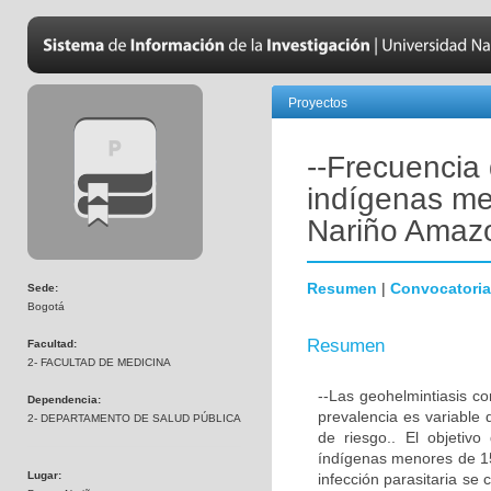
Proyectos
--Frecuencia 
indígenas me
Nariño Amaz
Resumen
|
Convocatoria
Sede:
Bogotá
Resumen
Facultad:
2- FACULTAD DE MEDICINA
--Las geohelmintiasis c
Dependencia:
prevalencia es variable 
2- DEPARTAMENTO DE SALUD PÚBLICA
de riesgo.. El objetiv
índígenas menores de 15
Lugar:
infección parasitaria se 