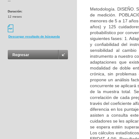
---
Metodología. DISEÑO. Se
Duración:
de medición. POBLACIÓ
12 meses
menores de 5 a 17 años y
años) y 125 cuidador
probabilístico por conv
Descargar resultado de búsqueda
siguientes fases: 1. Adap
y confiabilidad del ins
sensibilidad al cambio
Regresar
instrumento a nuestro co
adaptaciones que exis
modalidad de doble ent
crónica, sin problemas
propone un análisis facto
concurrente se aplicará
de la muestra total. S
correlación de cada pre
través del coeficiente al
diferencia en los punta
asisten a consulta ex
cuidadores se les aplic
se espera estén superad
Los cálculos estadístico
EPIDAT 4.0®. Resultado