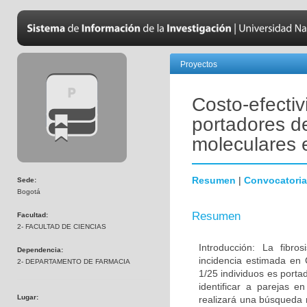
Proyectos
Costo-efectiv
portadores de
moleculares 
Resumen
|
Convocatoria
Sede:
Bogotá
Resumen
Facultad:
2- FACULTAD DE CIENCIAS
Introducción: La fibr
Dependencia:
incidencia estimada en 
2- DEPARTAMENTO DE FARMACIA
1/25 individuos es port
identificar a parejas 
Lugar:
realizará una búsqueda 