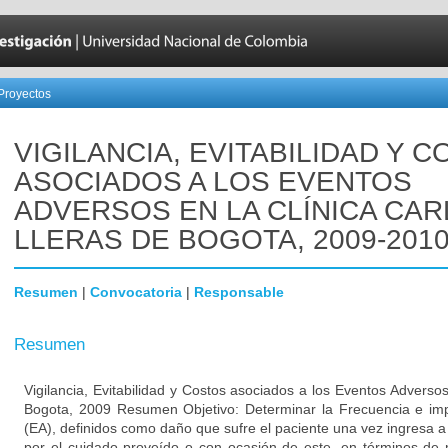
Proyectos
VIGILANCIA, EVITABILIDAD Y 
ASOCIADOS A LOS EVENTOS
ADVERSOS EN LA CLÍNICA CA
LLERAS DE BOGOTA, 2009-201
Resumen
|
Convocatoria
|
Responsable
Resumen
Vigilancia, Evitabilidad y Costos asociados a los Eventos Adversos
Bogota, 2009 Resumen Objetivo: Determinar la Frecuencia e im
(EA), definidos como daño que sufre el paciente una vez ingresa a 
por el cuidado proveído o con ocasión de este, en términos de 