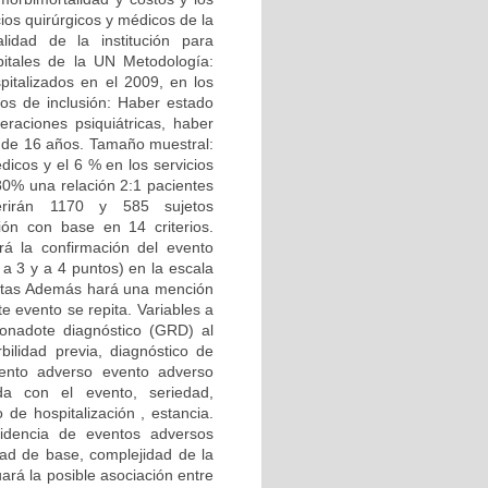
ios quirúrgicos y médicos de la
lidad de la institución para
pitales de la UN Metodología:
pitalizados en el 2009, en los
rios de inclusión: Haber estado
eraciones psiquiátricas, haber
s de 16 años. Tamaño muestral:
icos y el 6 % en los servicios
 80% una relación 2:1 pacientes
uerirán 1170 y 585 sujetos
ión con base en 14 criterios.
á la confirmación del evento
 a 3 y a 4 puntos) en la escala
listas Además hará una mención
e evento se repita. Variables a
ionadote diagnóstico (GRD) al
bilidad previa, diagnóstico de
vento adverso evento adverso
ada con el evento, seriedad,
de hospitalización , estancia.
cidencia de eventos adversos
dad de base, complejidad de la
ará la posible asociación entre