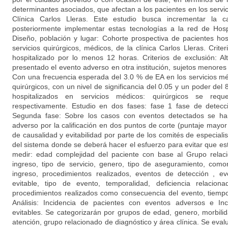
determinantes asociados, que afectan a los pacientes en los servic
Clínica Carlos Lleras. Este estudio busca incrementar la ca
posteriormente implementar estas tecnologías a la red de Hos
Diseño, población y lugar: Cohorte prospectiva de pacientes hos
servicios quirúrgicos, médicos, de la clínica Carlos Lleras. Crite
hospitalizado por lo menos 12 horas. Criterios de exclusión: Alt
presentado el evento adverso en otra institución, sujetos menore
Con una frecuencia esperada del 3.0 % de EA en los servicios méd
quirúrgicos, con un nivel de significancia del 0.05 y un poder del
hospitalizados en servicios médicos: quirúrgicos se req
respectivamente. Estudio en dos fases: fase 1 fase de detecc
Segunda fase: Sobre los casos con eventos detectados se har
adverso por la calificación en dos puntos de corte (puntaje mayor
de causalidad y evitabilidad por parte de los comités de especia
del sistema donde se deberá hacer el esfuerzo para evitar que est
medir: edad complejidad del paciente con base al Grupo relac
ingreso, tipo de servicio, genero, tipo de aseguramiento, comor
ingreso, procedimientos realizados, eventos de detección , e
evitable, tipo de evento, temporalidad, deficiencia relacion
procedimientos realizados como consecuencia del evento, tiempo 
Análisis: Incidencia de pacientes con eventos adversos e In
evitables. Se categorizarán por grupos de edad, genero, morbili
atención, grupo relacionado de diagnóstico y área clínica. Se evalu