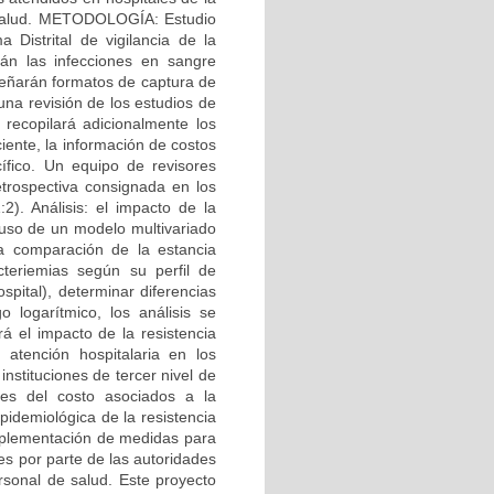
de salud. METODOLOGÍA: Estudio
 Distrital de vigilancia de la
rán las infecciones en sangre
señarán formatos de captura de
una revisión de los estudios de
 recopilará adicionalmente los
iente, la información de costos
ífico. Un equipo de revisores
etrospectiva consignada en los
:2). Análisis: el impacto de la
 uso de un modelo multivariado
La comparación de la estancia
cteriemias según su perfil de
spital), determinar diferencias
 logarítmico, los análisis se
el impacto de la resistencia
 atención hospitalaria en los
stituciones de tercer nivel de
ntes del costo asociados a la
epidemiológica de la resistencia
implementación de medidas para
es por parte de las autoridades
ersonal de salud. Este proyecto