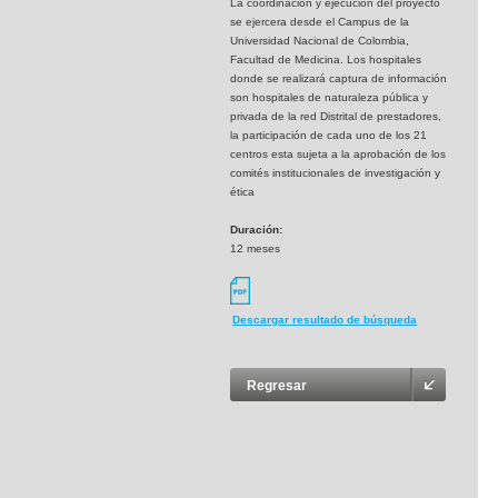
La coordinaciòn y ejecución del proyecto
se ejercera desde el Campus de la
Universidad Nacional de Colombia,
Facultad de Medicina. Los hospitales
donde se realizará captura de información
son hospitales de naturaleza pública y
privada de la red Distrital de prestadores,
la participación de cada uno de los 21
centros esta sujeta a la aprobación de los
comités institucionales de investigación y
ética
Duración:
12 meses
Descargar resultado de búsqueda
Regresar