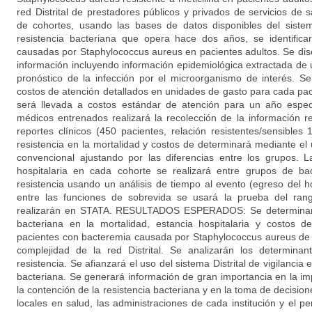
red Distrital de prestadores públicos y privados de servicios 
de cohortes, usando las bases de datos disponibles del sistema
resistencia bacteriana que opera hace dos años, se identifica
causadas por Staphylococcus aureus en pacientes adultos. Se di
información incluyendo información epidemiológica extractada de 
pronóstico de la infección por el microorganismo de interés. Se
costos de atención detallados en unidades de gasto para cada pac
será llevada a costos estándar de atención para un año espec
médicos entrenados realizará la recolección de la información r
reportes clínicos (450 pacientes, relación resistentes/sensibles 1
resistencia en la mortalidad y costos de determinará mediante el
convencional ajustando por las diferencias entre los grupos. 
hospitalaria en cada cohorte se realizará entre grupos de ba
resistencia usando un análisis de tiempo al evento (egreso del ho
entre las funciones de sobrevida se usará la prueba del rango
realizarán en STATA. RESULTADOS ESPERADOS: Se determinará 
bacteriana en la mortalidad, estancia hospitalaria y costos de
pacientes con bacteremia causada por Staphylococcus aureus de in
complejidad de la red Distrital. Se analizarán los determina
resistencia. Se afianzará el uso del sistema Distrital de vigilancia 
bacteriana. Se generará información de gran importancia en la 
la contención de la resistencia bacteriana y en la toma de decision
locales en salud, las administraciones de cada institución y el p