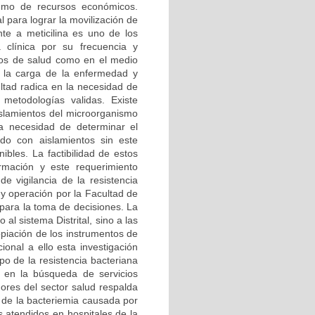
sumo de recursos económicos.
para lograr la movilización de
nte a meticilina es uno de los
 clínica por su frecuencia y
icios de salud como en el medio
e la carga de la enfermedad y
ultad radica en la necesidad de
 metodologías validas. Existe
islamientos del microorganismo
la necesidad de determinar el
do con aislamientos sin este
ibles. La factibilidad de estos
rmación y este requerimiento
e vigilancia de la resistencia
 y operación por la Facultad de
para la toma de decisiones. La
l sistema Distrital, sino a las
opiación de los instrumentos de
ional a ello esta investigación
po de la resistencia bacteriana
ca en la búsqueda de servicios
dores del sector salud respalda
 de la bacteriemia causada por
s atendidos en hospitales de la