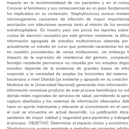
impacto en la morbimortalidad de los pacientes y en el con
Conocer el fenómeno y sus consecuencias es un paso fundamental 
los implicados en su contención. Staphylococcus aureus resiste
microorganismo causantes de infección de mayor importancia
asociación con infecciones severas tanto al interior de los serv
extrahospitalario. En nuestro país son pocos los reportes sobr
costos de atención causados por este germen resistente, la dific
información agregada de estudios multicéntricos obtenida por
actualmente un estudio en curso que pretende caracterizar los a
en cuestión procedentes de varias instituciones, sin embargo 
impacto de la expresión de resistencia del germen, comparan
fenotipo resistente permanece no resuelta por los estudios dispon
estudios depende de la existencia de grandes bases de info
responde a la necesidad de ampliar los horizontes del sistema d
bacteriana a nivel Distrital (ya existente y apoyado en su creación
Medicina de la Universidad Nacional) generando más información 
información novedosa producto de este proceso beneficiara no solo a
demás redes regionales de servicios de salud, permitiendo la apr
captura diseñados y los sistemas de información afianzados. Adic
hace un aporte interesante y relevante al conocimiento en el cam
el cual se encuentra en actual desarrollo. La justificación éti
sanitarios de mayor calidad y seguridad para pacientes y trabaja
el proceso. OBJETIVO: Determinar el impacto clínico y económico
Staphylococcus aureus resistente a meticilina en pacientes adulto