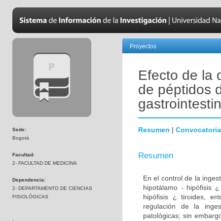
Proyectos
Efecto de la 
de péptidos 
gastrointesti
Resumen
|
Convocatoria
Sede:
Bogotá
Resumen
Facultad:
2- FACULTAD DE MEDICINA
En el control de la inges
Dependencia:
hipotálamo - hipófisis 
2- DEPARTAMENTO DE CIENCIAS
hipófisis ¿ tiroides, 
FISIOLÓGICAS
regulación de la inges
patológicas; sin embargo