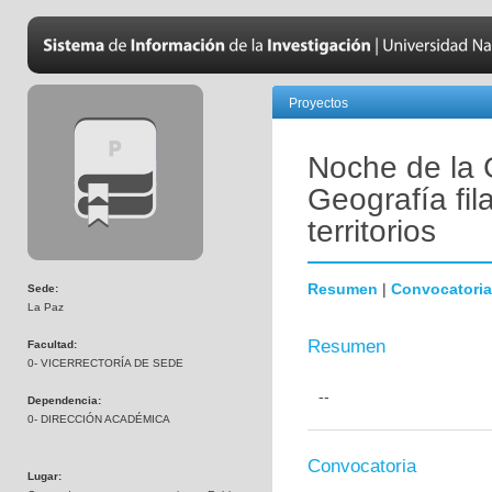
Proyectos
Noche de la 
Geografía fil
territorios
Resumen
|
Convocatoria
Sede:
La Paz
Resumen
Facultad:
0- VICERRECTORÍA DE SEDE
--
Dependencia:
0- DIRECCIÓN ACADÉMICA
Convocatoria
Lugar: