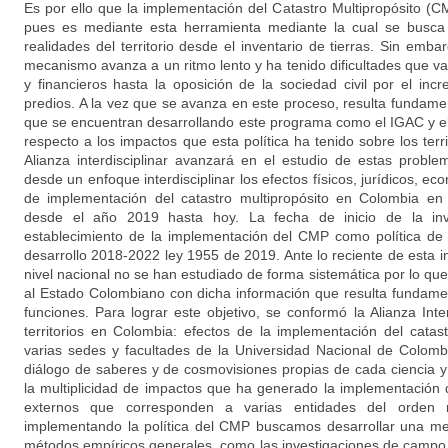
Es por ello que la implementación del Catastro Multipropósito (C
pues es mediante esta herramienta mediante la cual se busca 
realidades del territorio desde el inventario de tierras. Sin emb
mecanismo avanza a un ritmo lento y ha tenido dificultades que v
y financieros hasta la oposición de la sociedad civil por el in
predios. A la vez que se avanza en este proceso, resulta fundame
que se encuentran desarrollando este programa como el IGAC y e
respecto a los impactos que esta política ha tenido sobre los terri
Alianza interdisciplinar avanzará en el estudio de estas proble
desde un enfoque interdisciplinar los efectos físicos, jurídicos, e
de implementación del catastro multipropósito en Colombia en c
desde el año 2019 hasta hoy. La fecha de inicio de la inv
establecimiento de la implementación del CMP como política de 
desarrollo 2018-2022 ley 1955 de 2019. Ante lo reciente de esta 
nivel nacional no se han estudiado de forma sistemática por lo que
al Estado Colombiano con dicha información que resulta fundame
funciones. Para lograr este objetivo, se conformó la Alianza Inter
territorios en Colombia: efectos de la implementación del catas
varias sedes y facultades de la Universidad Nacional de Colombi
diálogo de saberes y de cosmovisiones propias de cada ciencia y 
la multiplicidad de impactos que ha generado la implementación
externos que corresponden a varias entidades del orden 
implementando la política del CMP buscamos desarrollar una me
métodos empíricos generales, como las investigaciones de campo 