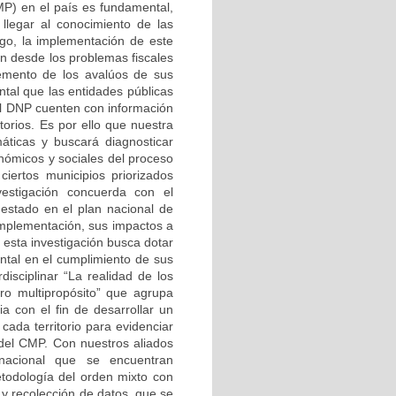
MP) en el país es fundamental,
llegar al conocimiento de las
argo, la implementación de este
an desde los problemas fiscales
cremento de los avalúos de sus
ntal que las entidades públicas
l DNP cuenten con información
torios. Es por ello que nuestra
máticas y buscará diagnosticar
conómicos y sociales del proceso
iertos municipios priorizados
estigación concuerda con el
estado en el plan nacional de
implementación, sus impactos a
 esta investigación busca dotar
ntal en el cumplimiento de sus
disciplinar “La realidad de los
tro multipropósito” que agrupa
a con el fin de desarrollar un
cada territorio para evidenciar
 del CMP. Con nuestros aliados
nacional que se encuentran
todología del orden mixto con
y recolección de datos, que se