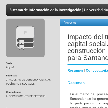
Proyectos
Impacto del t
capital socia
construcción 
para Santand
Sede:
Bogotá
Resumen
|
Convocatoria
Facultad:
2- FACULTAD DE DERECHO, CIENCIAS
Resumen
POLÍTICAS Y SOCIALES
Dependencia:
En el marco del proces
2- DEPARTAMENTO DE DERECHO
Santander, se ha genera
la participación de org
etarias, estatales y de 