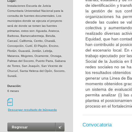
Lugar:
de identificación y tran
Instalaciones Escuela de Juticia
la gestión de sus conf
Comunitaria Universidad Nacional para la
consulta de fuentes documentales. Los
organizaciones ha permi
municipios donde se ejecuta el proyecto
desde las cuales se val
será de donde se tomen las fuentes
colectiva y aumentando
primarias, estos son: Aguada, Aratoca,
realizado diversas acti
Barbosa, Barrancabermeja, Betulia,
Equidad, que han contado
Carcasí, California, Cerrito, Charalá,
han contribuido al posic
Concepción, Curití, El Playón, Encino,
del escenario local. En
Florián, Guavatá, Jordán, Lebrija,
trabajo ejecutado por la
Matanza, Mogotes, Ocamonte, Onzaga,
Social de la Justicia en
Palmas del Socorro, Puerto Parra, Sabana
de Torres, San Joaquín, San Vicente de
redes sociales no se ha
Chucurí, Santa Helena del Opón, Socorro,
los resultados obtenidos 
Suratá.
generar una Linea de Ba
momento obtenidos gracia
Duración:
un sistema de evaluació
6 meses
permita analizar (i) las
plantea el posicionamient
proceso en el fortalecim
Descargar resultado de búsqueda
Convocatoria
Regresar