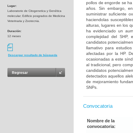
pollos de engorde se ha
Lugar:
años. Sin embargo, en
Laboratorio de Citogenetica y Genética
suministrar suficiente 
molecular; Edificio posgrados de Medicina
haciendolas susceptibl
Veterinaria y Zootecnia.
alturas, lugares en los
ha evidenciado un aum
Duración:
complejidad del SHP, 
12 meses
candidatos potencialment
llamativo para estudios
afectadas por la HP. D
Descargar resultado de búsqueda
ocasionadas a este sínd
al tradicional, pero com
candidatos potencialmen
Regresar
detectados aquellos alel
de mejoramiento fundam
SNPs.
Convocatoria
Nombre de la
convocatoria: