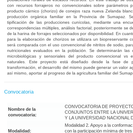
con recursos forrajeros no convencionales sobre parámetros p
producto cárnico (chorizo) de conejos raza nueva Zelanda blanc
producción orgánica familiar en la Provincia de Sumapaz. S
tipificación de las producciones cunícolas, mediante una encu
correspondencias múltiples, análisis factorial; posteriormente se d
de la harina de forrajes seleccionados por disponibilidad. En cuan
para la elaboración de chorizos se utilizara un biopreservante c
será comparada con el uso convencional de nitritos de sodio, par
nutricionales evaluados en la población. Se determinarán las ca
microbiológicas y sensoriales del producto convencional vs 
naturales. Este proyecto está diseñado desde la fase de 
transformación, el desarrollo del mismo puede generar un valor a
así mismo, aportar al progreso de la agricultura familiar del Sumap
Convocatoria
CONVOCATORIA DE PROYECTO
Nombre de la
CONJUNTOS ENTRE LA UNIVE
convocatoria:
Y LA UNIVERSIDAD NACIONAL
Modalidad 2. Apoyo a la conformaci
Modalidad:
con la participación mínima de tres