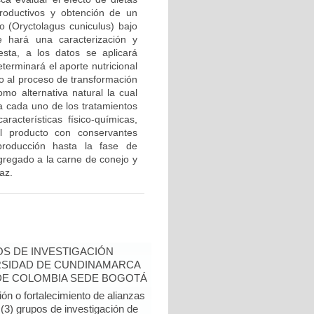
roductivos y obtención de un
o (Oryctolagus cuniculus) bajo
e hará una caracterización y
esta, a los datos se aplicará
eterminará el aporte nutricional
to al proceso de transformación
omo alternativa natural la cual
a cada uno de los tratamientos
racterísticas físico-químicas,
el producto con conservantes
producción hasta la fase de
gregado a la carne de conejo y
az.
S DE INVESTIGACIÓN
RSIDAD DE CUNDINAMARCA
 DE COLOMBIA SEDE BOGOTÁ
ón o fortalecimiento de alianzas
 (3) grupos de investigación de