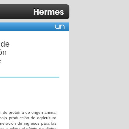
 de
ón
e
ón de proteína de origen animal
bajo producción de agricultura
generación de ingresos para las
ca evaluar el efecto de dietas