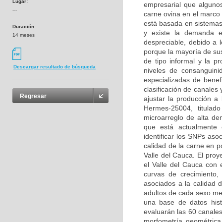
Lugar:
empresarial que algunos
---
carne ovina en el marco 
está basada en sistemas
Duración:
y existe la demanda ex
14 meses
despreciable, debido a 
porque la mayoría de sus
de tipo informal y la p
Descargar resultado de búsqueda
niveles de consanguinid
especializadas de benef
clasificación de canales
Regresar
ajustar la producción a 
Hermes-25004, titulad
microarreglo de alta de
que está actualmente 
identificar los SNPs aso
calidad de la carne en 
Valle del Cauca. El proy
el Valle del Cauca con e
curvas de crecimiento,
asociados a la calidad d
adultos de cada sexo med
una base de datos hist
evaluarán las 60 canal
morfometría geométrica 