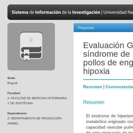
Proyectos
Evaluación G
síndrome de 
pollos de en
hipoxia
Sede:
Bogotá
Resumen
|
Convocatoria
Facultad:
2- FACULTAD DE MEDICINA VETERINARIA
Resumen
Y DE ZOOTÉCNIA
Dependencia:
El síndrome de hiperte
2- DEPARTAMENTO DE PRODUCCIÓN
metabólico originado co
ANIMAL
capacidad vascular pulm
de esta propuesta de inv