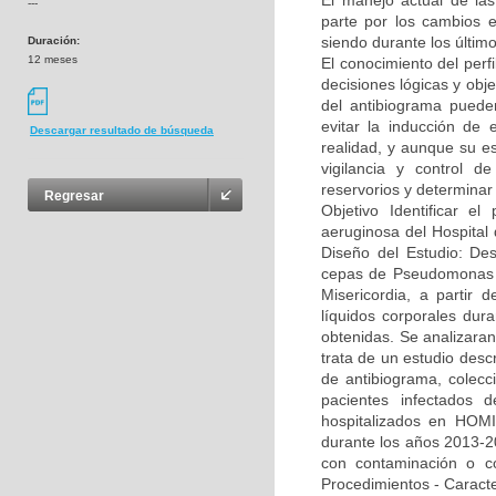
El manejo actual de la
---
parte por los cambios e
siendo durante los últim
Duración:
12 meses
El conocimiento del per
decisiones lógicas y obje
del antibiograma puede
evitar la inducción de 
Descargar resultado de búsqueda
realidad, y aunque su es
vigilancia y control de
reservorios y determinar
Regresar
Objetivo Identificar el
aeruginosa del Hospital
Diseño del Estudio: Des
cepas de Pseudomonas ae
Misericordia, a partir 
líquidos corporales dur
obtenidas. Se analizaran
trata de un estudio descr
de antibiograma, colecci
pacientes infectados d
hospitalizados en HOMI,
durante los años 2013-20
con contaminación o co
Procedimientos - Caracte