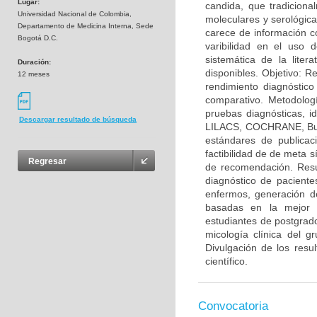
Lugar:
candida, que tradicion
Universidad Nacional de Colombia,
moleculares y serológica
Departamento de Medicina Interna, Sede
carece de información c
Bogotá D.C.
varibilidad en el uso 
sistemática de la lite
Duración:
disponibles. Objetivo: Re
12 meses
rendimiento diagnóstico
comparativo. Metodologí
pruebas diagnósticas, i
Descargar resultado de búsqueda
LILACS, COCHRANE, Busca
estándares de publicaci
factibilidad de de meta 
Regresar
de recomendación. Resu
diagnóstico de paciente
enfermos, generación de
basadas en la mejor e
estudiantes de postgrado
micología clínica del g
Divulgación de los resu
científico.
Convocatoria