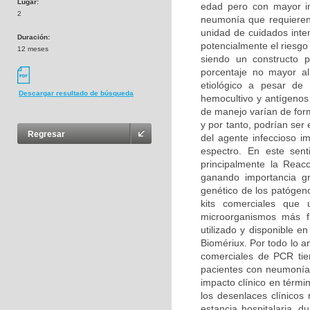
Lugar:
edad pero con mayor im
2
neumonía que requieren 
unidad de cuidados inte
Duración:
potencialmente el riesgo
12 meses
siendo un constructo 
porcentaje no mayor al
etiológico a pesar de 
Descargar resultado de búsqueda
hemocultivo y antígenos
de manejo varían de form
y por tanto, podrían ser
Regresar
del agente infeccioso i
espectro. En este sent
principalmente la Reac
ganando importancia gr
genético de los patógeno
kits comerciales que 
microorganismos más f
utilizado y disponible 
Biomériux. Por todo lo an
comerciales de PCR tie
pacientes con neumonía 
impacto clínico en térmi
los desenlaces clínico
estancia hospitalaria, d