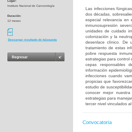
Lugar:
Instituto Nacional de Cancerología
Las infecciones fúngica
dos décadas, sobresalie
Duración:
especial relevancia en
12 meses
inmunosupresión sever
unidades de cuidado in
colonización y la neutr
Descargar resultado de búsqueda
desenlace clínico. De 
tratamiento de estas in
pobre respuesta inmune
Regresar
estrategias para control 
cepas responsables de
información epidemiológ
infecciones cuando vam
propicias que favorezcan
estudio de susceptibilid
conocer mejor nuestra s
estrategias para manejar
tercer nivel vinculados a
Convocatoria