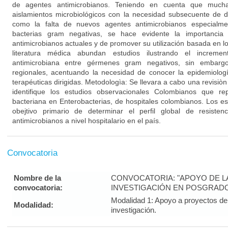
de agentes antimicrobianos. Teniendo en cuenta que muc
aislamientos microbiológicos con la necesidad subsecuente de d
como la falta de nuevos agentes antimicrobianos especialme
bacterias gram negativas, se hace evidente la importancia
antimicrobianos actuales y de promover su utilización basada en los
literatura médica abundan estudios ilustrando el incremen
antimicrobiana entre gérmenes gram negativos, sin embargo 
regionales, acentuando la necesidad de conocer la epidemiologí
terapéuticas dirigidas. Metodologìa: Se llevara a cabo una revisiòn 
identifique los estudios observacionales Colombianos que rep
bacteriana en Enterobacterias, de hospitales colombianos. Los es
obejtivo primario de determinar el perfil global de resisten
antimicrobianos a nivel hospitalario en el país.
Convocatoria
Nombre de la
CONVOCATORIA: "APOYO DE LA 
convocatoria:
INVESTIGACIÓN EN POSGRADO
Modalidad 1: Apoyo a proyectos de 
Modalidad:
investigación.