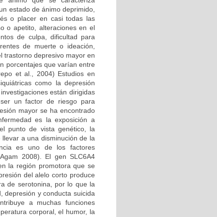
de ánimo que se caracteriza
un estado de ánimo deprimido,
és o placer en casi todas las
 o apetito, alteraciones en el
ntos de culpa, dificultad para
rentes de muerte o ideación,
el trastorno depresivo mayor en
n porcentajes que varían entre
epo et al., 2004) Estudios en
quiátricas como la depresión
nvestigaciones están dirigidas
ser un factor de riesgo para
resión mayor se ha encontrado
nfermedad es la exposición a
l punto de vista genético, la
llevar a una disminución de la
encia es uno de los factores
 y Agam 2008). El gen SLC6A4
n la región promotora que se
presión del alelo corto produce
ra de serotonina, por lo que la
, depresión y conducta suicida
contribuye a muchas funciones
mperatura corporal, el humor, la