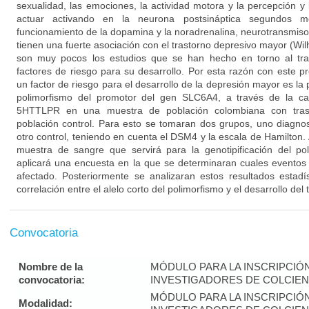
sexualidad, las emociones, la actividad motora y la percepción y
actuar activando en la neurona postsináptica segundos me
funcionamiento de la dopamina y la noradrenalina, neurotransmiso
tienen una fuerte asociación con el trastorno depresivo mayor (Wil
son muy pocos los estudios que se han hecho en torno al tra
factores de riesgo para su desarrollo. Por esta razón con este p
un factor de riesgo para el desarrollo de la depresión mayor es la p
polimorfismo del promotor del gen SLC6A4, a través de la car
5HTTLPR en una muestra de población colombiana con tras
población control. Para esto se tomaran dos grupos, uno diagno
otro control, teniendo en cuenta el DSM4 y la escala de Hamilton
muestra de sangre que servirá para la genotipificación del p
aplicará una encuesta en la que se determinaran cuales eventos 
afectado. Posteriormente se analizaran estos resultados estadí
correlación entre el alelo corto del polimorfismo y el desarrollo de
Convocatoria
Nombre de la
MÓDULO PARA LA INSCRIPCIÓ
convocatoria:
INVESTIGADORES DE COLCIENC
MÓDULO PARA LA INSCRIPCIÓ
Modalidad: