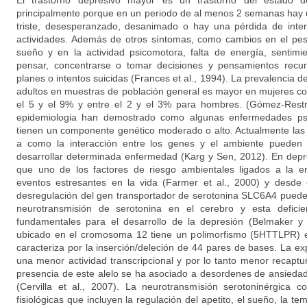
El trastorno depresivo mayor es un trastorno del estado 
principalmente porque en un periodo de al menos 2 semanas hay 
triste, desesperanzado, desanimado o hay una pérdida de inter
actividades. Además de otros síntomas, como cambios en el peso
sueño y en la actividad psicomotora, falta de energía, sentimie
pensar, concentrarse o tomar decisiones y pensamientos recur
planes o intentos suicidas (Frances et al., 1994). La prevalencia d
adultos en muestras de población general es mayor en mujeres co
el 5 y el 9% y entre el 2 y el 3% para hombres. (Gómez-Restr
epidemiologia han demostrado como algunas enfermedades psi
tienen un componente genético moderado o alto. Actualmente las i
a como la interacción entre los genes y el ambiente pueden 
desarrollar determinada enfermedad (Karg y Sen, 2012). En dep
que uno de los factores de riesgo ambientales ligados a la e
eventos estresantes en la vida (Farmer et al., 2000) y desde e
desregulación del gen transportador de serotonina SLC6A4 puede 
neurotransmisión de serotonina en el cerebro y esta defici
fundamentales para el desarrollo de la depresión (Belmaker
ubicado en el cromosoma 12 tiene un polimorfismo (5HTTLPR) e
caracteriza por la inserción/deleción de 44 pares de bases. La ex
una menor actividad transcripcional y por lo tanto menor recaptu
presencia de este alelo se ha asociado a desordenes de ansiedad
(Cervilla et al., 2007). La neurotransmisión serotoninérgica 
fisiológicas que incluyen la regulación del apetito, el sueño, la te