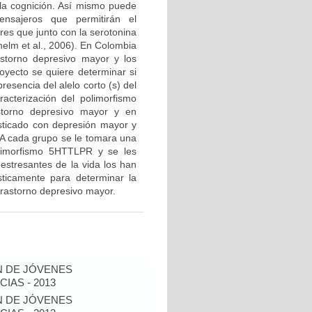
 la cognición. Así mismo puede
nsajeros que permitirán el
res que junto con la serotonina
helm et al., 2006). En Colombia
storno depresivo mayor y los
royecto se quiere determinar si
resencia del alelo corto (s) del
acterización del polimorfismo
torno depresivo mayor y en
sticado con depresión mayor y
. A cada grupo se le tomara una
olimorfismo 5HTTLPR y se les
estresantes de la vida los han
sticamente para determinar la
l trastorno depresivo mayor.
N DE JÓVENES
IAS - 2013
N DE JÓVENES