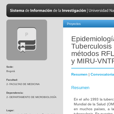
Proyectos
Epidemiologí
Tuberculosis 
métodos RF
y MIRU-VNTR
Sede:
Bogotá
Resumen
|
Convocatoria
Facultad:
2- FACULTAD DE MEDICINA
Resumen
Dependencia:
2- DEPARTAMENTO DE MICROBIOLOGÍA
En el año 1993 la tuber
Mundial de la Salud (OMS
en muchos países, a la
Lugar:
tuberculosis. En nuestro