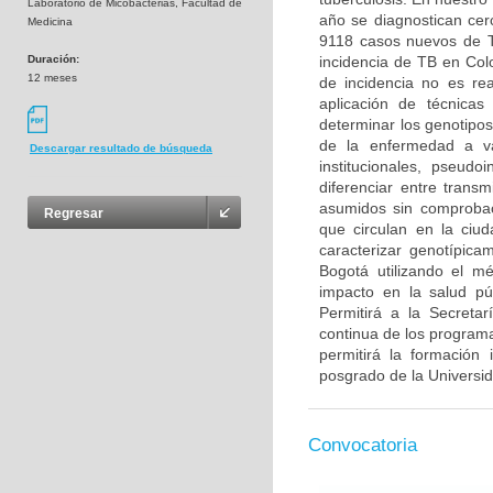
Laboratorio de Micobacterias, Facultad de
año se diagnostican cer
Medicina
9118 casos nuevos de TB
Duración:
incidencia de TB en Col
12 meses
de incidencia no es rea
aplicación de técnicas
determinar los genotipos
de la enfermedad a va
Descargar resultado de búsqueda
institucionales, pseudo
diferenciar entre trans
asumidos sin comprobac
Regresar
que circulan en la ciu
caracterizar genotípica
Bogotá utilizando el m
impacto en la salud púb
Permitirá a la Secreta
continua de los programa
permitirá la formación
posgrado de la Universi
Convocatoria