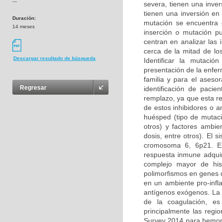
---
severa, tienen una inver
tienen una inversión en
Duración:
mutación se encuentra 
14 meses
inserción o mutación p
centran en analizar las 
cerca de la mitad de lo
Descargar resultado de búsqueda
Identificar la mutaci
presentación de la enfe
familia y para el asesor
Regresar
identificación de pacie
remplazo, ya que esta re
de estos inhibidores o a
huésped (tipo de mutació
otros) y factores ambien
dosis, entre otros). El
cromosoma 6, 6p21. Es
respuesta inmune adquir
complejo mayor de hist
polimorfismos en genes 
en un ambiente pro-infl
antígenos exógenos. La 
de la coagulación, es
principalmente las regi
Survey 2014 para hemoph