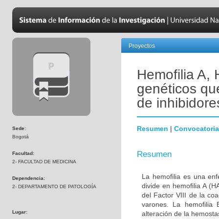
Proyectos
Hemofilia A, 
genéticos qu
de inhibidore
Resumen
|
Convocatoria
Sede:
Bogotá
Resumen
Facultad:
2- FACULTAD DE MEDICINA
La hemofilia es una en
Dependencia:
divide en hemofilia A (
2- DEPARTAMENTO DE PATOLOGÍA
del Factor VIII de la c
varones. La hemofilia 
Lugar:
alteración de la hemost