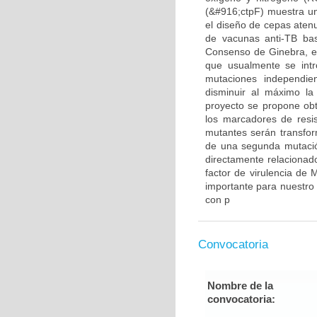
(&#916;ctpF) muestra un
el diseño de cepas atenu
de vacunas anti-TB bas
Consenso de Ginebra, en
que usualmente se int
mutaciones independien
disminuir al máximo la 
proyecto se propone obt
los marcadores de resis
mutantes serán transfor
de una segunda mutaci
directamente relacionado
factor de virulencia de 
importante para nuestro
con p
Convocatoria
Nombre de la
convocatoria: