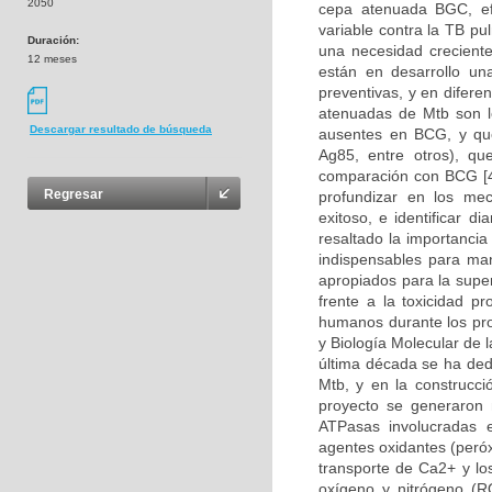
2050
cepa atenuada BGC, ef
variable contra la TB pu
Duración:
una necesidad creciente
12 meses
están en desarrollo un
preventivas, y en difere
atenuadas de Mtb son l
Descargar resultado de búsqueda
ausentes en BCG, y qu
Ag85, entre otros), q
comparación con BCG [4
Regresar
profundizar en los mec
exitoso, e identificar 
resaltado la importanci
indispensables para man
apropiados para la supe
frente a la toxicidad p
humanos durante los pro
y Biología Molecular de 
última década se ha ded
Mtb, y en la construcc
proyecto se generaron 
ATPasas involucradas e
agentes oxidantes (peróx
transporte de Ca2+ y lo
oxígeno y nitrógeno (