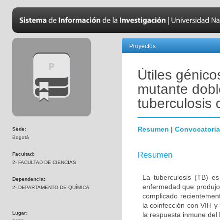
Proyectos
Útiles génico
mutante dobl
tuberculosis 
Resumen
|
Convocatoria
Sede:
Bogotá
Resumen
Facultad:
2- FACULTAD DE CIENCIAS
La tuberculosis (TB) e
Dependencia:
enfermedad que produjo 
2- DEPARTAMENTO DE QUÍMICA
complicado recientement
la coinfección con VIH y
Lugar:
la respuesta inmune del 