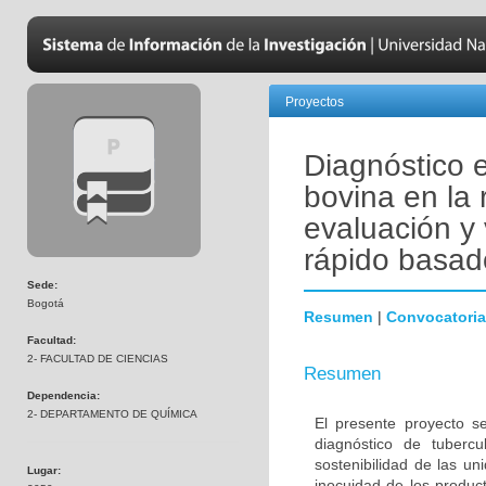
Proyectos
Diagnóstico 
bovina en la
evaluación y
rápido basado
Sede:
Bogotá
Resumen
|
Convocatoria
Facultad:
2- FACULTAD DE CIENCIAS
Resumen
Dependencia:
2- DEPARTAMENTO DE QUÍMICA
El presente proyecto s
diagnóstico de tubercu
sostenibilidad de las u
Lugar:
inocuidad de los produc