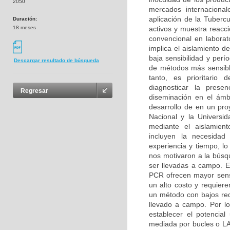
2050
mercados internacional
aplicación de la Tuberc
Duración:
18 meses
activos y muestra reacci
convencional en labora
implica el aislamiento de
baja sensibilidad y perí
Descargar resultado de búsqueda
de métodos más sensible
tanto, es prioritario 
diagnosticar la prese
Regresar
diseminación en el ámbi
desarrollo de en un pro
Nacional y la Universi
mediante el aislamient
incluyen la necesidad 
experiencia y tiempo, lo
nos motivaron a la búsq
ser llevadas a campo. 
PCR ofrecen mayor sensi
un alto costo y requier
un método con bajos requ
llevado a campo. Por lo
establecer el potencia
mediada por bucles o L