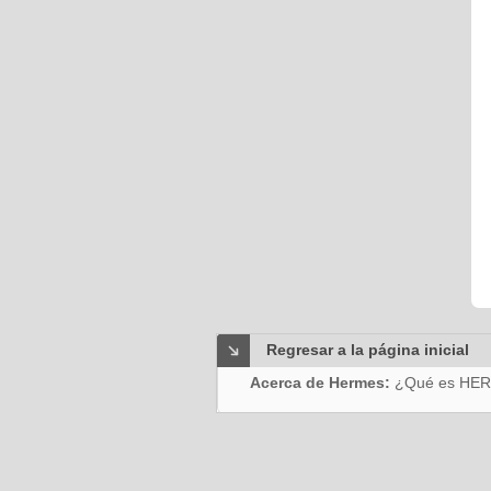
Regresar a la página inicial
Acerca de Hermes:
¿Qué es HE