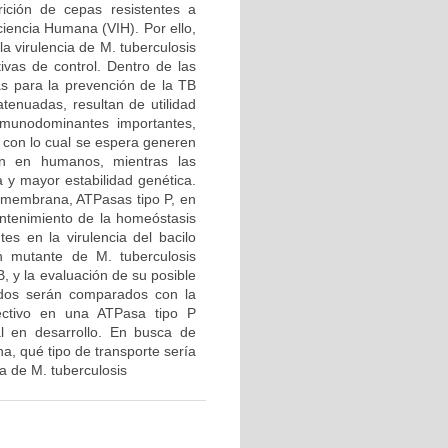
ición de cepas resistentes a
ciencia Humana (VIH). Por ello,
la virulencia de M. tuberculosis
tivas de control. Dentro de las
s para la prevención de la TB
atenuadas, resultan de utilidad
nmunodominantes importantes,
 con lo cual se espera generen
ón en humanos, mientras las
 y mayor estabilidad genética.
e membrana, ATPasas tipo P, en
mantenimiento de la homeóstasis
es en la virulencia del bacilo
n mutante de M. tuberculosis
, y la evaluación de su posible
idos serán comparados con la
ectivo en una ATPasa tipo P
ral en desarrollo. En busca de
a, qué tipo de transporte sería
a de M. tuberculosis