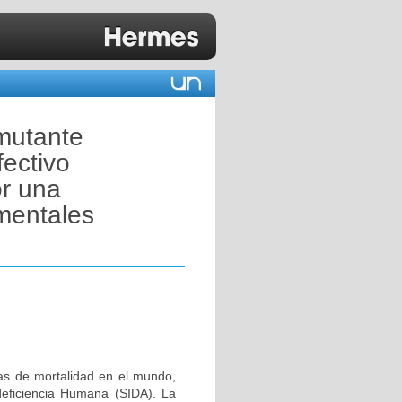
 mutante
ectivo
or una
mentales
sas de mortalidad en el mundo,
deficiencia Humana (SIDA). La