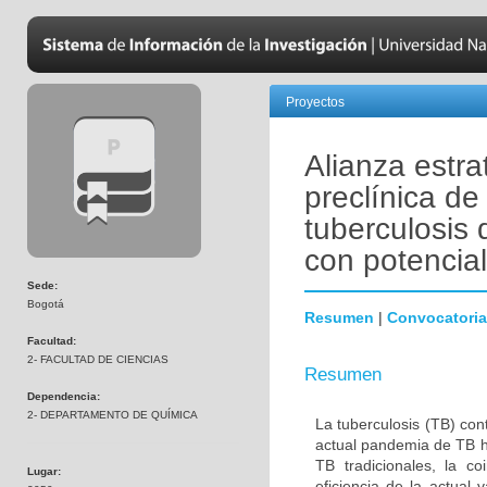
Proyectos
Alianza estra
preclínica d
tuberculosis 
con potencia
Sede:
Bogotá
Resumen
|
Convocatoria
Facultad:
2- FACULTAD DE CIENCIAS
Resumen
Dependencia:
2- DEPARTAMENTO DE QUÍMICA
La tuberculosis (TB) co
actual pandemia de TB ha
TB tradicionales, la c
Lugar:
eficiencia de la actual