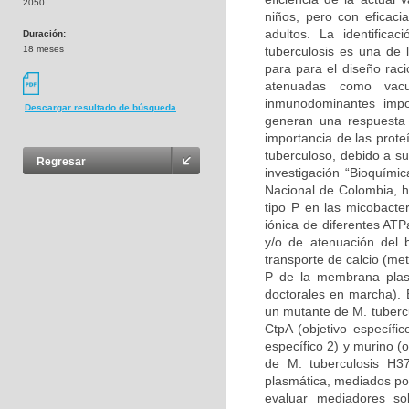
2050
niños, pero con eficaci
adultos. La identifica
Duración:
18 meses
tuberculosis es una de 
para para el diseño raci
atenuadas como vac
inmunodominantes imp
Descargar resultado de búsqueda
generan una respuesta c
importancia de las prote
tuberculoso, debido a s
Regresar
investigación “Bioquími
Nacional de Colombia, h
tipo P en las micobacte
iónica de diferentes ATP
y/o de atenuación del b
transporte de calcio (me
P de la membrana plasm
doctorales en marcha). 
un mutante de M. tuberc
CtpA (objetivo específi
específico 2) y murino (
de M. tuberculosis H3
plasmática, mediados po
evaluar mediadores so