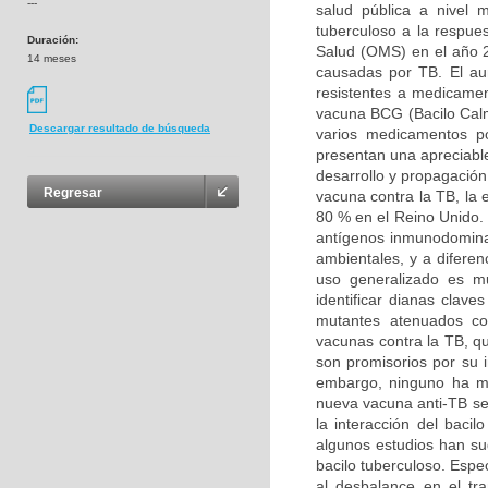
---
salud pública a nivel 
tuberculoso a la respue
Duración:
Salud (OMS) en el año 2
14 meses
causadas por TB. El au
resistentes a medicament
vacuna BCG (Bacilo Calme
Descargar resultado de búsqueda
varios medicamentos p
presentan una apreciable
desarrollo y propagación
Regresar
vacuna contra la TB, la 
80 % en el Reino Unido. 
antígenos inmunodominan
ambientales, y a difere
uso generalizado es mu
identificar dianas clave
mutantes atenuados con
vacunas contra la TB, qu
son promisorios por su 
embargo, ninguno ha mo
nueva vacuna anti-TB se
la interacción del bacil
algunos estudios han su
bacilo tuberculoso. Espe
al desbalance en el tr