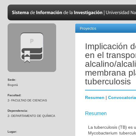
Proyectos
Implicación 
en el transpo
alcalino/alcal
membrana pl
tuberculosis
Sede:
Bogotá
Facultad:
Resumen
|
Convocatoria
2- FACULTAD DE CIENCIAS
Dependencia:
Resumen
2- DEPARTAMENTO DE QUÍMICA
La tuberculosis (TB) es 
Lugar:
Mycobacterium tubercul