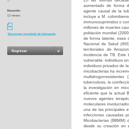
En las últimas décadas
---
aumentado de forma dr
agente causal de la tu
Duración:
12 meses
incluye a M. colombiens
immunosuprimidos o con
millones de muertes caus
población mundial (2000
Descargar resultado de búsqueda
de forma latente, ósea s
Nacional de Salud (INS
territoriales de Amaz
Regresar
incidencia de TB. Este 
vulnerable: individuos e
individuos privados de la
micobacterias ha increm
multidrogorresistente
tuberculosis, la coinfecc
la investigación en mi
eficiente que la actual
nuevos agentes terapéu
moleculares involucrados
una de las principales 
infecciones causadas p
Micobacterias (BBMM) d
desde su creación en 