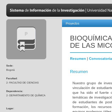
Proyectos
BIOQUÍMICA
DE LAS MI
Resumen
|
Convocatoria
Sede:
Bogotá
Resumen
Facultad:
Nuestro grupo de inves
2- FACULTAD DE CIENCIAS
vinculación de estudiant
Dependencia:
que ha sido el fuerte d
2- DEPARTAMENTO DE QUÍMICA
temáticas de investigac
de estudiantes de po
formación, los recursos
Lugar:
equipos modernos útiles 