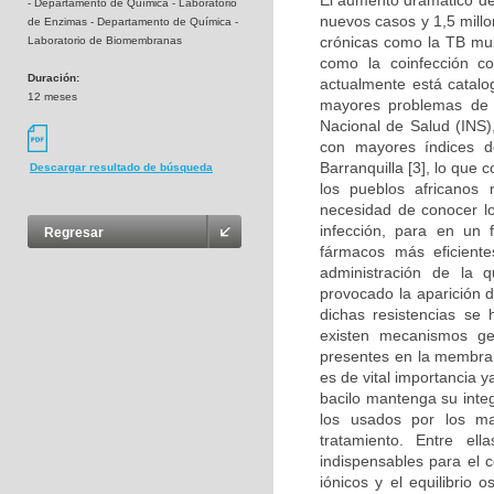
El aumento dramático de 
- Departamento de Química - Laboratorio
nuevos casos y 1,5 millo
de Enzimas - Departamento de Química -
crónicas como la TB mul
Laboratorio de Biomembranas
como la coinfección c
Duración:
actualmente está catal
12 meses
mayores problemas de s
Nacional de Salud (INS)
con mayores índices d
Barranquilla [3], lo que
Descargar resultado de búsqueda
los pueblos africanos 
necesidad de conocer lo
infección, para en un 
Regresar
fármacos más eficient
administración de la q
provocado la aparición 
dichas resistencias se
existen mecanismos ge
presentes en la membran
es de vital importancia 
bacilo mantenga su inte
los usados por los ma
tratamiento. Entre e
indispensables para el 
iónicos y el equilibrio 