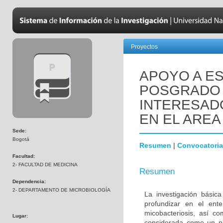
Proyectos
APOYO A ES
POSGRADO 
INTERESADO
EN EL AREA
Sede:
Bogotá
Resumen
|
Convocatoria
Facultad:
2- FACULTAD DE MEDICINA
Resumen
Dependencia:
2- DEPARTAMENTO DE MICROBIOLOGÍA
La investigación básic
profundizar en el ent
micobacteriosis, así co
Lugar:
considerada como un pr