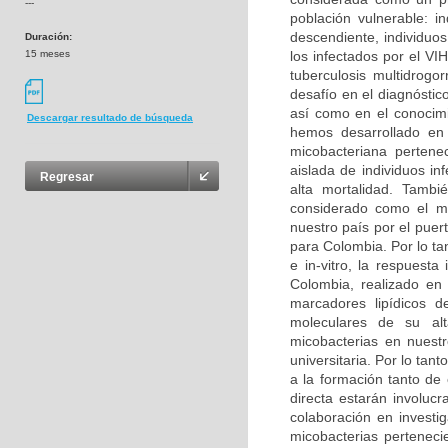
---
población vulnerable: i
descendiente, individuo
Duración:
15 meses
los infectados por el V
tuberculosis multidrogo
desafío en el diagnóstic
así como en el conocimi
Descargar resultado de búsqueda
hemos desarrollado en 
micobacteriana perten
aislada de individuos i
Regresar
alta mortalidad. Tambi
considerado como el má
nuestro país por el puer
para Colombia. Por lo tan
e in-vitro, la respuest
Colombia, realizado en
marcadores lipídicos d
moleculares de su alt
micobacterias en nuestr
universitaria. Por lo tant
a la formación tanto de
directa estarán involuc
colaboración en investig
micobacterias perteneci