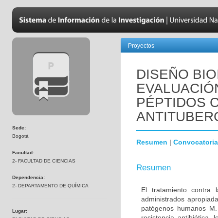
Proyectos
DISEÑO BIO
EVALUACIÓN
PÉPTIDOS C
ANTITUBER
Sede:
Bogotá
Resumen
|
Convocatoria
Facultad:
2- FACULTAD DE CIENCIAS
Resumen
Dependencia:
2- DEPARTAMENTO DE QUÍMICA
El tratamiento contra
administrados apropiada
patógenos humanos M. t
Lugar:
resistencia antibiótica