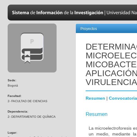
Proyectos
DETERMINAC
MICROELEC
MICOBACTER
APLICACIÓ
VIRULENCI
Sede:
Bogotá
Facultad:
Resumen
|
Convocatoria
2- FACULTAD DE CIENCIAS
Dependencia:
Resumen
2- DEPARTAMENTO DE QUÍMICA
La microelectroforesis e
Lugar:
un medio, mediante la