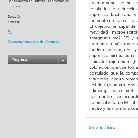
Departamento de Química - Laboratorio de
anteriormente se ha a
Enzimas
resultados reproducibles
superficie bacteriana 
Duración:
momento no se han repor
4 meses
El objetivo principal de
movilidad microelectr
smegmatis mc2155) y le
Descargar resultado de búsqueda
parámetros más important
medio dispersor, etc., y
superficie micobacteriana
Regresar
indicador rojo neutro (te
coloración roja que toma
postulado que la compos
virulentas, aporta proto
test de rojo neutro. Hast
o la carga de la superfic
rojo neutro. De acuerdo
potencial zeta de M. tube
neutro y la virulencia cua
Convocatoria