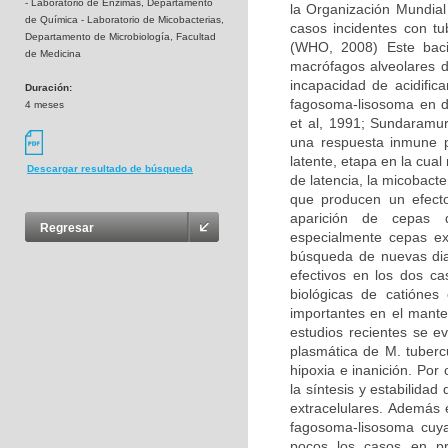
- Laboratorio de Enzimas, Departamento
la Organización Mundial
de Química - Laboratorio de Micobacterias,
casos incidentes con t
Departamento de Microbiología, Facultad
(WHO, 2008) Este baci
de Medicina
macrófagos alveolares d
incapacidad de acidific
Duración:
fagosoma-lisosoma en do
4 meses
et al, 1991; Sundaramur
una respuesta inmune p
latente, etapa en la cual
Descargar resultado de búsqueda
de latencia, la micobact
que producen un efecto 
aparición de cepas d
Regresar
especialmente cepas ex
búsqueda de nuevas dia
efectivos en los dos 
biológicas de catióne
importantes en el mante
estudios recientes se e
plasmática de M. tuberc
hipoxia e inanición. Por
la síntesis y estabilida
extracelulares. Además 
fagosoma-lisosoma cuya 
pocos los casos en pr