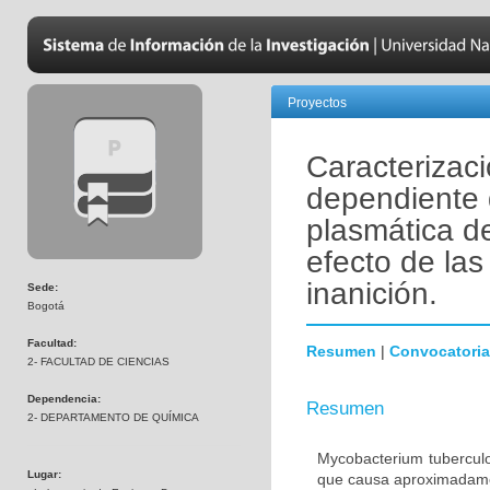
Proyectos
Caracterizac
dependiente
plasmática d
efecto de las
inanición.
Sede:
Bogotá
Facultad:
Resumen
|
Convocatoria
2- FACULTAD DE CIENCIAS
Dependencia:
Resumen
2- DEPARTAMENTO DE QUÍMICA
Mycobacterium tuberculo
Lugar:
que causa aproximadamen