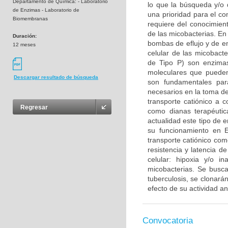
Departamento de Química: - Laboratorio
lo que la búsqueda y/o 
de Enzimas - Laboratorio de
una prioridad para el co
Biomembranas
requiere del conocimien
de las micobacterias. En
Duración:
bombas de eflujo y de e
12 meses
celular de las micobact
de Tipo P) son enzima
moleculares que pueden 
Descargar resultado de búsqueda
son fundamentales para
necesarios en la toma d
transporte catiónico a 
Regresar
como dianas terapéutic
actualidad este tipo de 
su funcionamiento en E
transporte catiónico com
resistencia y latencia d
celular: hipoxia y/o 
micobacterias. Se busc
tuberculosis, se clonar
efecto de su actividad a
Convocatoria