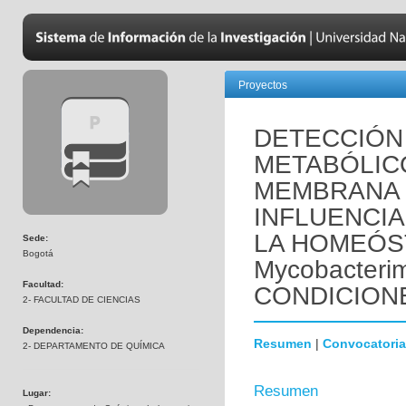
Proyectos
DETECCIÓN
METABÓLICO
MEMBRANA 
INFLUENCIA
LA HOMEÓST
Sede:
Bogotá
Mycobacter
Facultad:
CONDICION
2- FACULTAD DE CIENCIAS
Dependencia:
Resumen
|
Convocatoria
2- DEPARTAMENTO DE QUÍMICA
Resumen
Lugar: