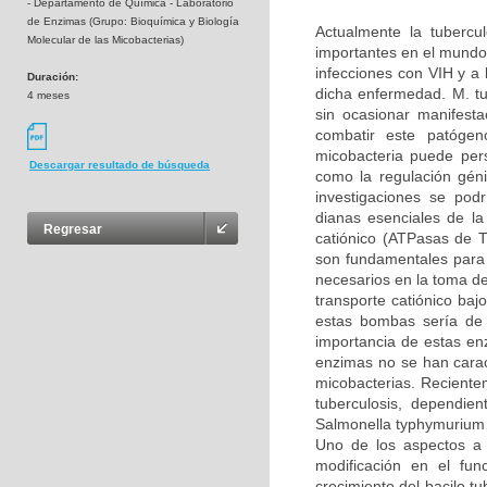
- Departamento de Química - Laboratorio
de Enzimas (Grupo: Bioquímica y Biología
Actualmente la tubercu
Molecular de las Micobacterias)
importantes en el mundo 
infecciones con VIH y a 
Duración:
dicha enfermedad. M. tu
4 meses
sin ocasionar manifesta
combatir este patóge
micobacteria puede persi
Descargar resultado de búsqueda
como la regulación géni
investigaciones se podr
dianas esenciales de la
Regresar
catiónico (ATPasas de 
son fundamentales para 
necesarios en la toma d
transporte catiónico baj
estas bombas sería de 
importancia de estas en
enzimas no se han carac
micobacterias. Reciente
tuberculosis, dependie
Salmonella typhymurium 
Uno de los aspectos a 
modificación en el fu
crecimiento del bacilo t