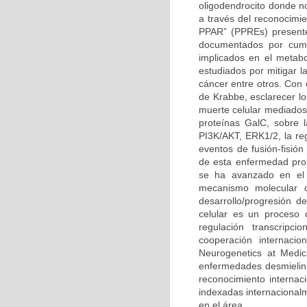
oligodendrocito donde n
a través del reconocimi
PPAR” (PPREs) presente
documentados por cump
implicados en el metabo
estudiados por mitigar l
cáncer entre otros. Con
de Krabbe, esclarecer l
muerte celular mediados 
proteínas GalC, sobre l
PI3K/AKT, ERK1/2, la reg
eventos de fusión-fisión
de esta enfermedad prob
se ha avanzado en el 
mecanismo molecular q
desarrollo/progresión 
celular es un proceso 
regulación transcripc
cooperación internacio
Neurogenetics at Medic
enfermedades desmielini
reconocimiento internaci
indexadas internacional
en el área.