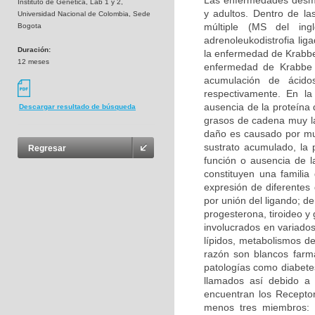
Las enfermedades desmie
Instituto de Genetica, Lab 1 y 2,
y adultos. Dentro de la
Universidad Nacional de Colombia, Sede
múltiple (MS del inglé
Bogota
adrenoleukodistrofia li
Duración:
la enfermedad de Krabbe 
12 meses
enfermedad de Krabbe s
acumulación de ácidos
respectivamente. En la
ausencia de la proteína 
Descargar resultado de búsqueda
grasos de cadena muy la
daño es causado por mu
sustrato acumulado, la 
Regresar
función o ausencia de 
constituyen una familia
expresión de diferentes
por unión del ligando; d
progesterona, tiroideo y
involucrados en variados
lípidos, metabolismos de
razón son blancos farma
patologías como diabetes
llamados así debido a 
encuentran los Receptor
menos tres miembros: 