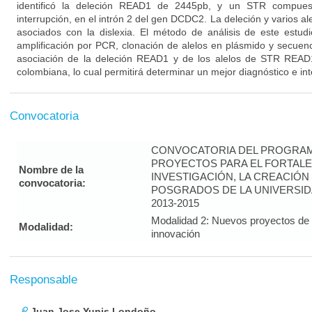
identificó la deleción READ1 de 2445pb, y un STR compues
interrupción, en el intrón 2 del gen DCDC2. La deleción y varios a
asociados con la dislexia. El método de análisis de este estud
amplificación por PCR, clonación de alelos en plásmido y secuenc
asociación de la deleción READ1 y de los alelos de STR READ1
colombiana, lo cual permitirá determinar un mejor diagnóstico e int
Convocatoria
CONVOCATORIA DEL PROGRAM
PROYECTOS PARA EL FORTALE
Nombre de la
INVESTIGACIÓN, LA CREACIÓN
convocatoria:
POSGRADOS DE LA UNIVERSID
2013-2015
Modalidad 2: Nuevos proyectos de i
Modalidad:
innovación
Responsable
Juan Jose Yunis Londoño