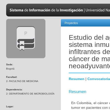
Proyectos
Estudio del a
sistema inmu
infiltrantes 
cáncer de ma
neoadyuvant
Sede:
Bogotá
Facultad:
Resumen
|
Convocatoria
2- FACULTAD DE MEDICINA
Dependencia:
Resumen
2- DEPARTAMENTO DE MICROBIOLOGÍA
En Colombia, el cáncer 
Lugar:
tumor en pacientes con 