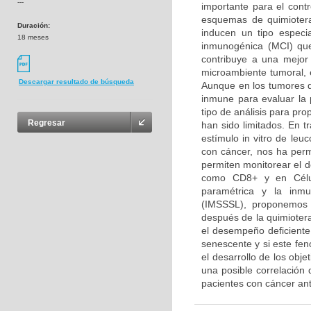
---
importante para el contr
esquemas de quimiotera
Duración:
inducen un tipo especi
18 meses
inmunogénica (MCI) que
contribuye a una mejor 
microambiente tumoral, 
Descargar resultado de búsqueda
Aunque en los tumores de
inmune para evaluar la 
tipo de análisis para pr
Regresar
han sido limitados. En t
estímulo in vitro de le
con cáncer, nos ha perm
permiten monitorear el 
como CD8+ y en Célula
paramétrica y la inmu
(IMSSSL), proponemos 
después de la quimioter
el desempeño deficiente 
senescente y si este fen
el desarrollo de los obje
una posible correlación
pacientes con cáncer an