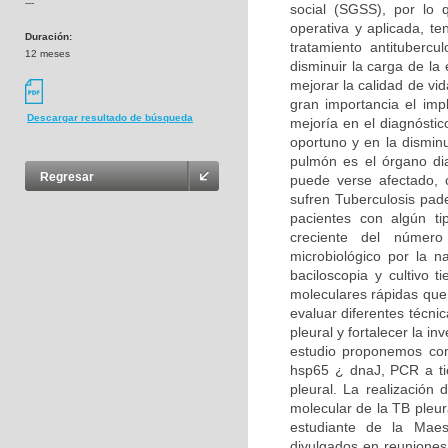
---
social (SGSS), por lo 
operativa y aplicada, t
Duración:
tratamiento antituberc
12 meses
disminuir la carga de la
mejorar la calidad de vid
gran importancia el imp
Descargar resultado de búsqueda
mejoría en el diagnóstic
oportuno y en la dismin
pulmón es el órgano dia
Regresar
puede verse afectado,
sufren Tuberculosis pad
pacientes con algún t
creciente del número 
microbiológico por la 
baciloscopia y cultivo 
moleculares rápidas que 
evaluar diferentes técni
pleural y fortalecer la in
estudio proponemos com
hsp65 ¿ dnaJ, PCR a ti
pleural. La realización 
molecular de la TB pleur
estudiante de la Maest
divulgados en reuniones