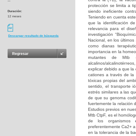
---
protección se limita a t
siendo ineficiente con
Duración:
12 meses
Teniendo en cuenta este 
que la identificación d
relevancia para el dis
investigación “Bioquími
Descargar resultado de búsqueda
Nacional, en los últimos
como dianas terapéuti
importancia en la homeos
Regresar
mutantes de Mtb de
alcalinos/alcalinotérreo
explicar debido a que la
cationes a través de l
tóxicas propias del amb
sentido, el transporte
estrés similares a las q
de que su genoma codif
fuertemente la relación d
Estudios previos en nues
Mtb CtpF, es el homólog
de los organismos e
preferentemente Ca2+ a
en la tolerancia de la b