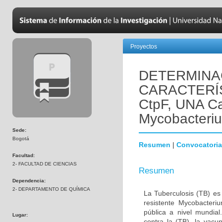
Proyectos
DETERMINA
CARACTERÍ
CtpF, UNA C
Mycobacteriu
Sede:
Bogotá
Resumen
|
Convocatoria
Facultad:
2- FACULTAD DE CIENCIAS
Resumen
Dependencia:
2- DEPARTAMENTO DE QUÍMICA
La Tuberculosis (TB) es
resistente Mycobacteri
pública a nivel mundia
Lugar:
contra la (TB), la vac