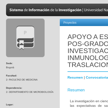
Proyectos
APOYO A ES
POS-GRADO
INVESTIGAC
INMUNOLOGÍ
TRASLACIO
Sede:
Bogotá
Facultad:
Resumen
|
Convocatoria
2- FACULTAD DE MEDICINA
Dependencia:
Resumen
2- DEPARTAMENTO DE MICROBIOLOGÍA
La investigación en cienc
Lugar:
las expectativas de s