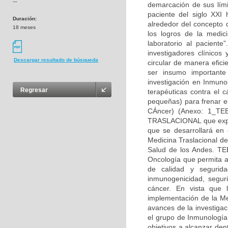
---
demarcación de sus lími
paciente del siglo XXI 
Duración:
alrededor del concepto d
18 meses
los logros de la medic
laboratorio al paciente
investigadores clínicos
Descargar resultado de búsqueda
circular de manera efic
ser insumo importante
investigación en Inmuno
Regresar
terapéuticas contra el 
pequeñas) para frenar el
CÁncer) (Anexo: 1_T
TRASLACIONAL que explo
que se desarrollará en
Medicina Traslacional d
Salud de los Andes. TE
Oncología que permita ad
de calidad y segurid
inmunogenicidad, seguri
cáncer. En vista que 
implementación de la Me
avances de la investigac
el grupo de Inmunología
objetivos a alcanzar den