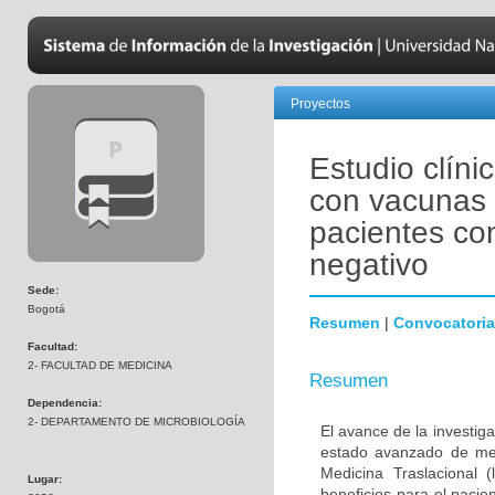
Proyectos
Estudio clíni
con vacunas 
pacientes co
negativo
Sede:
Bogotá
Resumen
|
Convocatoria
Facultad:
2- FACULTAD DE MEDICINA
Resumen
Dependencia:
2- DEPARTAMENTO DE MICROBIOLOGÍA
El avance de la investig
estado avanzado de met
Medicina Traslacional 
Lugar:
beneficios para el pacie