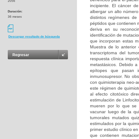
2056
incipiente. El cáncer 
albergar un alto número
Duración:
36 meses
distintos regímenes de
péptidos que contienen 
deriva en su reconoci
identificación de mutaci
Descargar resultado de búsqueda
que incorporan estas mu
Muestra de lo anterior
transcriptoma del tumo
Regresar
respuesta clínica impo
metastásicos. Debido a
epítopes que pasan i
inmunosupresor. No obst
con quimioterapia neo-a
este régimen de quimiote
al efecto citotóxico di
estimulación de Linfoci
mueren por lo que se 
vacunar luego de la qui
tumorales mutados quizá
estimulados por la quimi
primer estudio clínico 
que contienen mutacio