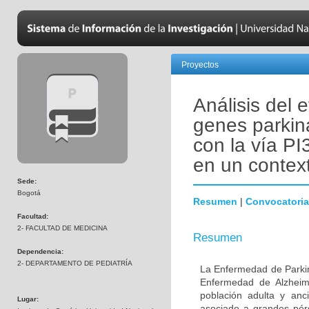
Proyectos
Análisis del 
genes parkin
con la vía PI
en un contex
Sede:
Bogotá
Resumen
|
Convocatoria
Facultad:
2- FACULTAD DE MEDICINA
Resumen
Dependencia:
2- DEPARTAMENTO DE PEDIATRÍA
La Enfermedad de Parki
Enfermedad de Alzheime
población adulta y anc
Lugar:
asociado a grandes pér