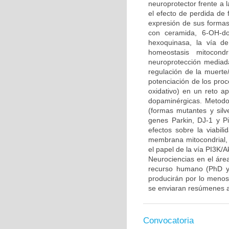
neuroprotector frente a
el efecto de perdida de 
expresión de sus formas 
con ceramida, 6-OH-do
hexoquinasa, la vía d
homeostasis mitocond
neuroprotección mediada
regulación de la muerte/
potenciación de los proce
oxidativo) en un reto 
dopaminérgicas. Metodo
(formas mutantes y sil
genes Parkin, DJ-1 y P
efectos sobre la viabili
membrana mitocondrial, l
el papel de la vía PI3K/A
Neurociencias en el áre
recurso humano (PhD y/
producirán por lo menos 
se enviaran resúmenes a
Convocatoria