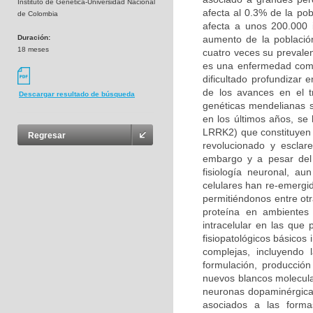
Instituto de Genética-Universidad Nacional
afecta al 0.3% de la po
de Colombia
afecta a unos 200.000 
Duración:
aumento de la població
18 meses
cuatro veces su prevalen
es una enfermedad compl
dificultado profundizar
de los avances en el t
Descargar resultado de búsqueda
genéticas mendelianas s
en los últimos años, se
LRRK2) que constituyen 
Regresar
revolucionado y esclar
embargo y a pesar del 
fisiología neuronal, a
celulares han re-emergi
permitiéndonos entre otr
proteína en ambientes 
intracelular en las qu
fisiopatológicos básicos
complejas, incluyendo
formulación, producción
nuevos blancos molecula
neuronas dopaminérgicas
asociados a las forma