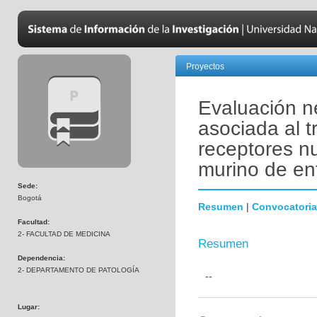
Proyectos
Evaluación n
asociada al 
receptores n
murino de en
Sede:
Bogotá
Resumen
|
Convocatoria
Facultad:
2- FACULTAD DE MEDICINA
Resumen
Dependencia:
2- DEPARTAMENTO DE PATOLOGÍA
--
Lugar: