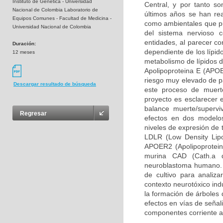
Instituto de Genética - Universidad
Central, y por tanto so
Nacional de Colombia Laboratorio de
últimos años se han rea
Equipos Comunes - Facultad de Medicina -
como ambientales que pue
Universidad Nacional de Colombia
del sistema nervioso 
entidades, al parecer c
Duración:
dependiente de los lípid
12 meses
metabolismo de lípidos d
Apolipoproteina E (APOE
riesgo muy elevado de pa
Descargar resultado de búsqueda
este proceso de muerte
proyecto es esclarecer 
balance muerte/supervi
Regresar
efectos en dos modelos
niveles de expresión de 
LDLR (Low Density Lipo
APOER2 (Apolipoprotein 
murina CAD (Cath.a d
neuroblastoma humano. 
de cultivo para analiz
contexto neurotóxico ind
la formación de árboles 
efectos en vías de señal
componentes corriente a