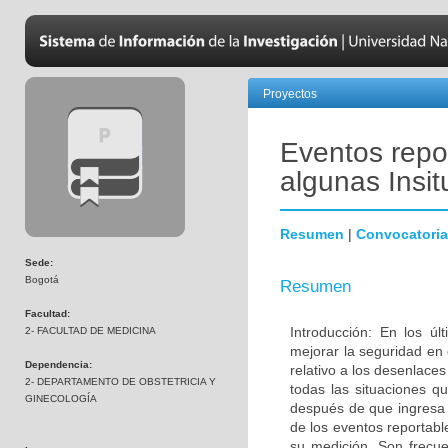
Proyectos
Eventos repor
algunas Insi
Resumen
|
Convocatoria
Sede:
Bogotá
Resumen
Facultad:
Introducción: En los úl
2- FACULTAD DE MEDICINA
mejorar la seguridad en 
Dependencia:
relativo a los desenlac
2- DEPARTAMENTO DE OBSTETRICIA Y
todas las situaciones q
GINECOLOGÍA
después de que ingresa a
de los eventos reportabl
su medición. Son frecu