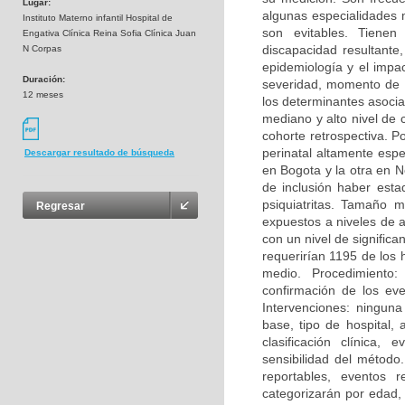
Lugar:
algunas especialidades 
Instituto Materno infantil Hospital de
son evitables. Tienen 
Engativa Clínica Reina Sofia Clínica Juan
discapacidad resultante
N Corpas
epidemiología y el impac
Duración:
severidad, momento de p
12 meses
los determinantes asocia
mediano y alto nivel de
cohorte retrospectiva. P
perinatal altamente espe
Descargar resultado de búsqueda
en Bogota y la otra en 
de inclusión haber esta
psiquiatritas. Tamaño 
Regresar
expuestos a niveles de a
con un nivel de signific
requerirían 1195 de los h
medio. Procedimiento:
confirmación de los eve
Intervenciones: ninguna
base, tipo de hospital,
clasificación clínica, 
sensibilidad del método
reportables, eventos r
categorizarán por edad, 