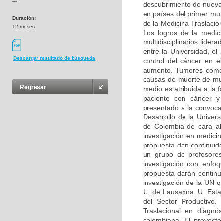
---
descubrimiento de nueva
en países del primer mu
Duración:
de la Medicina Traslacion
12 meses
Los logros de la medic
multidisciplinarios lide
entre la Universidad, e
Descargar resultado de búsqueda
control del cáncer en 
aumento. Tumores como e
causas de muerte de muj
Regresar
medio es atribuida a la 
paciente con cáncer y 
presentado a la convoc
Desarrollo de la Univer
de Colombia de cara al 
investigación en medic
propuesta dan continuid
un grupo de profesore
investigación con enfoq
propuesta darán continui
investigación de la UN 
U. de Lausanna, U. Esta
del Sector Productivo.
Traslacional en diagnó
colombiana. El proyecto