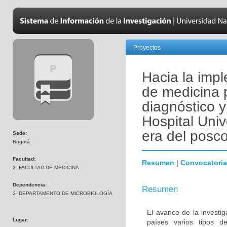
Proyectos
Hacia la imp
de medicina 
diagnóstico y
Hospital Univ
era del posco
Sede:
Bogotá
Facultad:
Resumen
|
Convocatoria
2- FACULTAD DE MEDICINA
Dependencia:
Resumen
2- DEPARTAMENTO DE MICROBIOLOGÍA
El avance de la investi
Lugar:
países varios tipos d